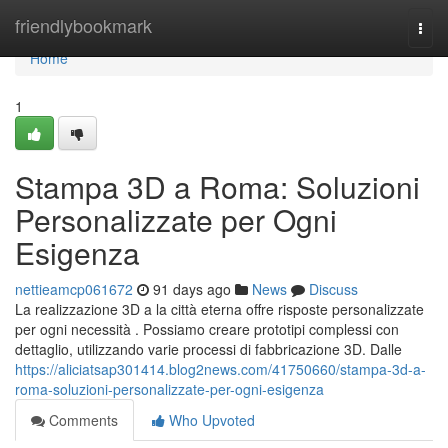
Home
friendlybookmark
Togg
navi
Home
1
Stampa 3D a Roma: Soluzioni
Personalizzate per Ogni
Esigenza
nettieamcp061672
91 days ago
News
Discuss
La realizzazione 3D a la città eterna offre risposte personalizzate
per ogni necessità . Possiamo creare prototipi complessi con
dettaglio, utilizzando varie processi di fabbricazione 3D. Dalle
https://aliciatsap301414.blog2news.com/41750660/stampa-3d-a-
roma-soluzioni-personalizzate-per-ogni-esigenza
Comments
Who Upvoted