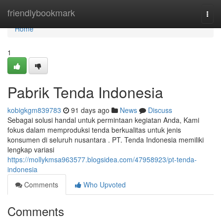
Home
friendlybookmark
Togg
navi
Home
1
Pabrik Tenda Indonesia
kobigkgm839783
91 days ago
News
Discuss
Sebagai solusi handal untuk permintaan kegiatan Anda, Kami
fokus dalam memproduksi tenda berkualitas untuk jenis
konsumen di seluruh nusantara . PT. Tenda Indonesia memiliki
lengkap variasi
https://mollykmsa963577.blogsidea.com/47958923/pt-tenda-
indonesia
Comments
Who Upvoted
Comments