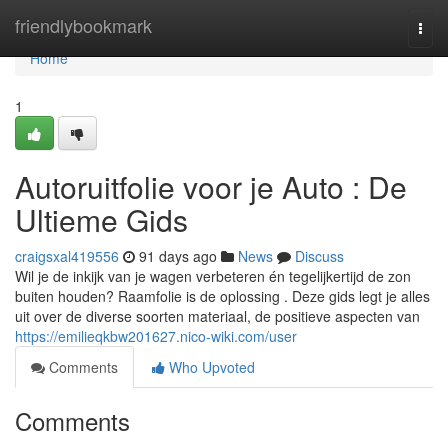
Home
friendlybookmark
Togg
navi
Home
1
Autoruitfolie voor je Auto : De
Ultieme Gids
craigsxal419556
91 days ago
News
Discuss
Wil je de inkijk van je wagen verbeteren én tegelijkertijd de zon
buiten houden? Raamfolie is de oplossing . Deze gids legt je alles
uit over de diverse soorten materiaal, de positieve aspecten van
https://emilieqkbw201627.nico-wiki.com/user
Comments
Who Upvoted
Comments