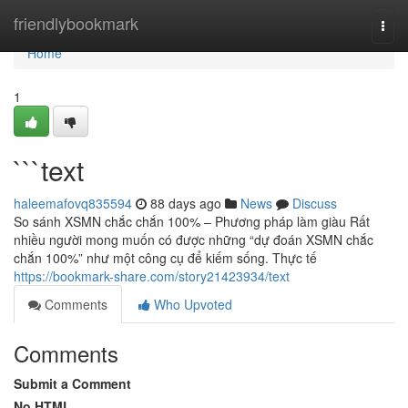
Home
friendlybookmark
Togg
navi
Home
1
```text
haleemafovq835594
88 days ago
News
Discuss
So sánh XSMN chắc chắn 100% – Phương pháp làm giàu Rất
nhiều người mong muốn có được những “dự đoán XSMN chắc
chắn 100%” như một công cụ để kiếm sống. Thực tế
https://bookmark-share.com/story21423934/text
Comments
Who Upvoted
Comments
Submit a Comment
No HTML