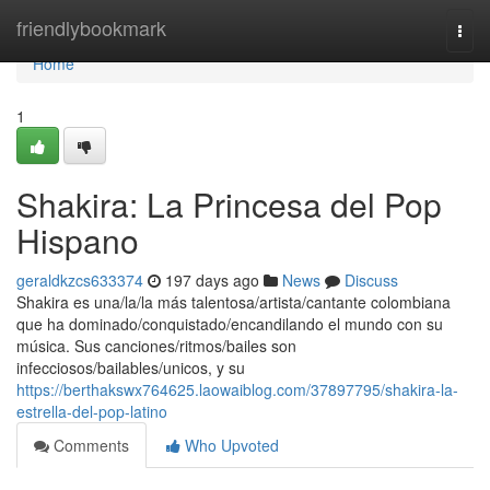
Home
friendlybookmark
Togg
navi
Home
1
Shakira: La Princesa del Pop
Hispano
geraldkzcs633374
197 days ago
News
Discuss
Shakira es una/la/la más talentosa/artista/cantante colombiana
que ha dominado/conquistado/encandilando el mundo con su
música. Sus canciones/ritmos/bailes son
infecciosos/bailables/unicos, y su
https://berthakswx764625.laowaiblog.com/37897795/shakira-la-
estrella-del-pop-latino
Comments
Who Upvoted