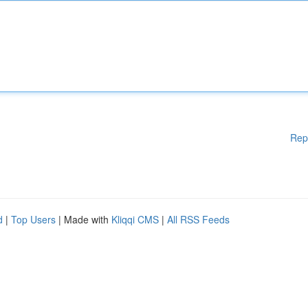
Rep
d
|
Top Users
| Made with
Kliqqi CMS
|
All RSS Feeds