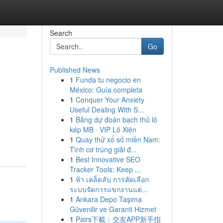
Search
Go
Published News
1
Funda tu negocio en
México: Guía completa
1
Conquer Your Anxiety
Useful Dealing With S...
1
Bảng dự đoán bạch thủ lô
kép MB · VIP Lô Xiên
1
Quay thử xổ số miền Nam:
Tình cơ trúng giải đ...
1
Best Innovative SEO
Tracker Tools: Keep ...
1
ห้า เคล็ดลับ การคัดเลือก
ระบบจัดการแขกงานแต่...
1
Ankara Depo Taşıma
Güvenilir ve Garanti Hizmet
1
Pairs下載：交友APP新手指