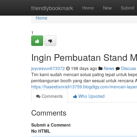
Home
friendlybookmark
Home
New
Submit
Home
1
Ingin Pembuatan Stand M
joycesvuv673372
198 days ago
News
Discuss
Tim kami sudah mencari solusi paling tepat untuk ke
pembangunan booth yang dan sesuai untuk rencana And
https://haseebxnra913759.blogdigy.com/mencari-laya
Comments
Who Upvoted
Comments
Submit a Comment
No HTML