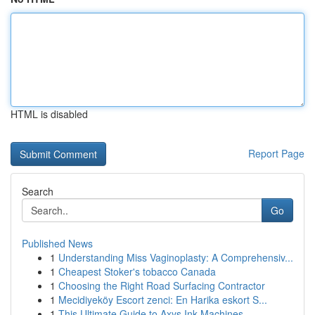
HTML is disabled
Report Page
Search
Go
Published News
1
Understanding Miss Vaginoplasty: A Comprehensiv...
1
Cheapest Stoker's tobacco Canada
1
Choosing the Right Road Surfacing Contractor
1
Mecidiyeköy Escort zenci: En Harika eskort S...
1
This Ultimate Guide to Axys Ink Machines