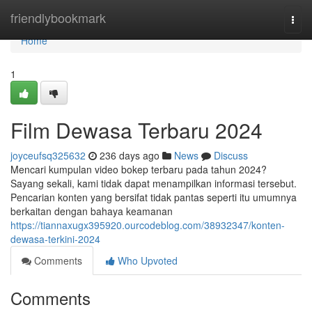
Home
friendlybookmark
Togg
navi
Home
1
Film Dewasa Terbaru 2024
joyceufsq325632
236 days ago
News
Discuss
Mencari kumpulan video bokep terbaru pada tahun 2024?
Sayang sekali, kami tidak dapat menampilkan informasi tersebut.
Pencarian konten yang bersifat tidak pantas seperti itu umumnya
berkaitan dengan bahaya keamanan
https://tiannaxugx395920.ourcodeblog.com/38932347/konten-
dewasa-terkini-2024
Comments
Who Upvoted
Comments