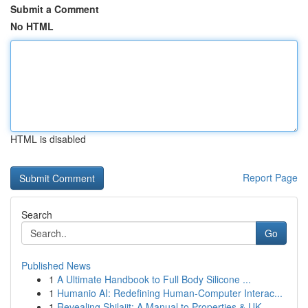
Submit a Comment
No HTML
HTML is disabled
Report Page
Search
Go
Published News
1
A Ultimate Handbook to Full Body Silicone ...
1
Humanio AI: Redefining Human-Computer Interac...
1
Revealing Shilajit: A Manual to Properties & UK...