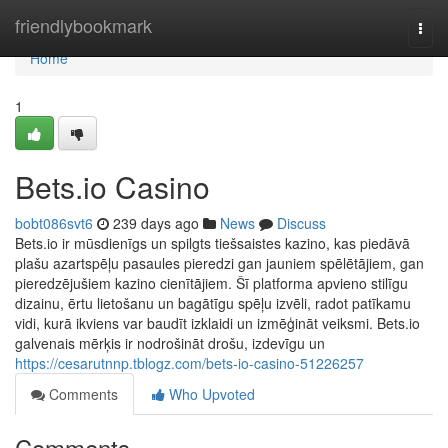
Home
friendlybookmark
Togg
navi
Home
1
Bets.io Casino
bobt086svt6
239 days ago
News
Discuss
Bets.io ir mūsdienīgs un spilgts tiešsaistes kazino, kas piedāvā
plašu azartspēļu pasaules pieredzi gan jauniem spēlētājiem, gan
pieredzējušiem kazino cienītājiem. Šī platforma apvieno stilīgu
dizainu, ērtu lietošanu un bagātīgu spēļu izvēli, radot patīkamu
vidi, kurā ikviens var baudīt izklaidi un izmēģināt veiksmi. Bets.io
galvenais mērķis ir nodrošināt drošu, izdevīgu un
https://cesarutnnp.tblogz.com/bets-io-casino-51226257
Comments
Who Upvoted
Comments