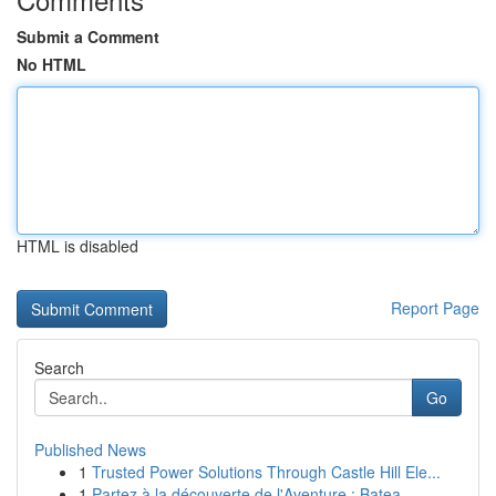
Submit a Comment
No HTML
HTML is disabled
Report Page
Search
Go
Published News
1
Trusted Power Solutions Through Castle Hill Ele...
1
Partez à la découverte de l'Aventure : Batea...