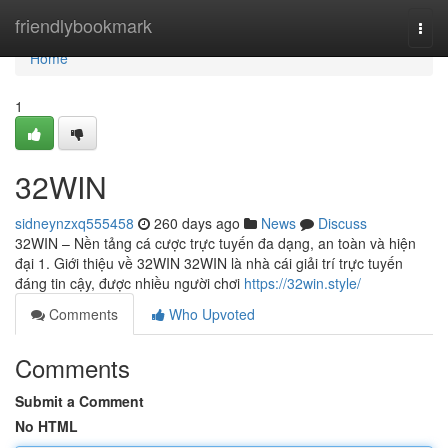
Home
friendlybookmark
Togg
navi
Home
1
32WIN
sidneynzxq555458
260 days ago
News
Discuss
32WIN – Nền tảng cá cược trực tuyến đa dạng, an toàn và hiện
đại 1. Giới thiệu về 32WIN 32WIN là nhà cái giải trí trực tuyến
đáng tin cậy, được nhiều người chơi
https://32win.style/
Comments
Who Upvoted
Comments
Submit a Comment
No HTML