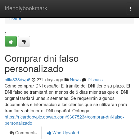
Home
friendlybookmark
Togg
navi
Home
1
Comprar dni falso
personalizado
billa333dwp6
271 days ago
News
Discuss
Cómo comprar DNI español El trámite del DNI tiene su plazo. El
DNI falso se tramitará en menos de 5 días mientras que el DNI
original tardará unas 2 semanas. Se requerirán algunos
documentos e información a los clientes que se utilizarán para
tramitar y obtener el DNI español. Obtenga
https://ricardobvpjc.qowap.com/96075234/comprar-dni-falso-
personalizado
Comments
Who Upvoted