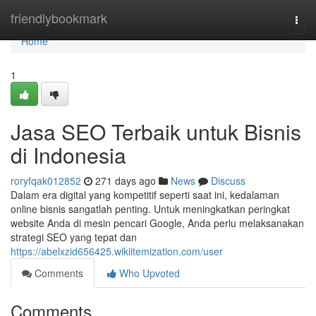
Home
friendlybookmark
Togg
navi
Home
1
Jasa SEO Terbaik untuk Bisnis
di Indonesia
roryfqak012852
271 days ago
News
Discuss
Dalam era digital yang kompetitif seperti saat ini, kedalaman
online bisnis sangatlah penting. Untuk meningkatkan peringkat
website Anda di mesin pencari Google, Anda perlu melaksanakan
strategi SEO yang tepat dan
https://abelxzid656425.wikiitemization.com/user
Comments
Who Upvoted
Comments