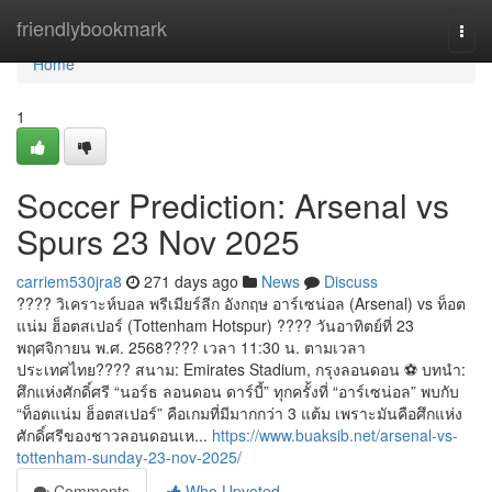
Home
friendlybookmark
Togg
navi
Home
1
Soccer Prediction: Arsenal vs
Spurs 23 Nov 2025
carriem530jra8
271 days ago
News
Discuss
???? วิเคราะห์บอล พรีเมียร์ลีก อังกฤษ อาร์เซน่อล (Arsenal) vs ท็อต
แน่ม ฮ็อตสเปอร์ (Tottenham Hotspur) ???? วันอาทิตย์ที่ 23
พฤศจิกายน พ.ศ. 2568???? เวลา 11:30 น. ตามเวลา
ประเทศไทย???? สนาม: Emirates Stadium, กรุงลอนดอน ⚽ บทนำ:
ศึกแห่งศักดิ์ศรี “นอร์ธ ลอนดอน ดาร์บี้” ทุกครั้งที่ “อาร์เซน่อล” พบกับ
“ท็อตแน่ม ฮ็อตสเปอร์” คือเกมที่มีมากกว่า 3 แต้ม เพราะมันคือศึกแห่ง
ศักดิ์ศรีของชาวลอนดอนเห...
https://www.buaksib.net/arsenal-vs-
tottenham-sunday-23-nov-2025/
Comments
Who Upvoted