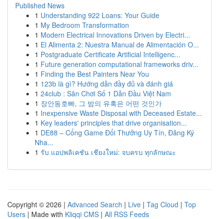
Published News
1
Understanding 922 Loans: Your Guide
1
My Bedroom Transformation
1
Modern Electrical Innovations Driven by Electri...
1
El Alimenta 2: Nuestra Manual de Alimentación O...
1
Postgraduate Certificate Artificial Intelligenc...
1
Future generation computational frameworks driv...
1
Finding the Best Painters Near You
1
123b là gì? Hướng dẫn đầy đủ và đánh giá
1
24club : Sân Chơi Số 1 Dẫn Đầu Việt Nam
1
장안동호빠, 그 밤의 유혹은 어떤 것인가
1
Inexpensive Waste Disposal with Deceased Estate...
1
Key leaders' principles that drive organisation...
1
DE88 – Cổng Game Đổi Thưởng Uy Tín, Đăng Ký
Nha...
1
รับ แอปพลิเคชัน เชียงใหม่: จบครบ ทุกลักษณะ
Copyright © 2026 |
Advanced Search
|
Live
|
Tag Cloud
|
Top
Users
| Made with
Kliqqi CMS
|
All RSS Feeds