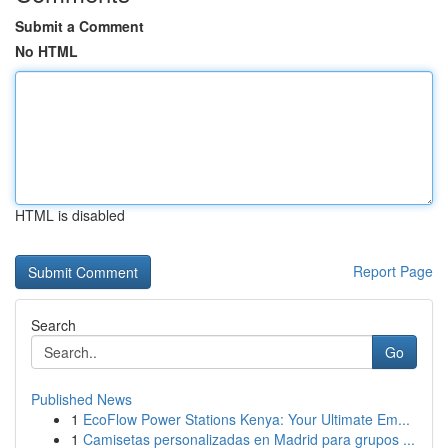
Submit a Comment
No HTML
HTML is disabled
Report Page
Search
Go
Published News
1
EcoFlow Power Stations Kenya: Your Ultimate Em...
1
Camisetas personalizadas en Madrid para grupos ...