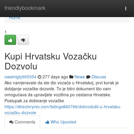
Home
friendlybookmark
Togg
navi
Home
1
Kupi Hrvatsku Vozačku
Dozvolu
owainigty905354
277 days ago
News
Discuss
Ako namjeravate da ste dio vozača u Hrvatskoj, prvi korak je
dobijanje vozačke dozvole. To je bitni dokument što vam
omogućava da upravljate vozilima po cestama Hrvatske.
Postupak za dobivanje vozačke
https://directoryrec.com/listings860766/dobrodošli-u-hrvatsku-
vozačku-dozvole
Comments
Who Upvoted