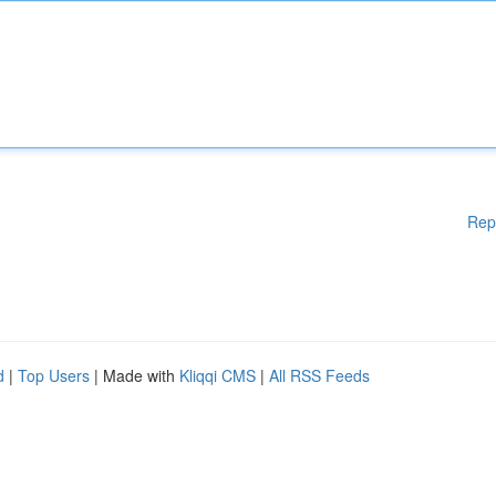
Rep
d
|
Top Users
| Made with
Kliqqi CMS
|
All RSS Feeds