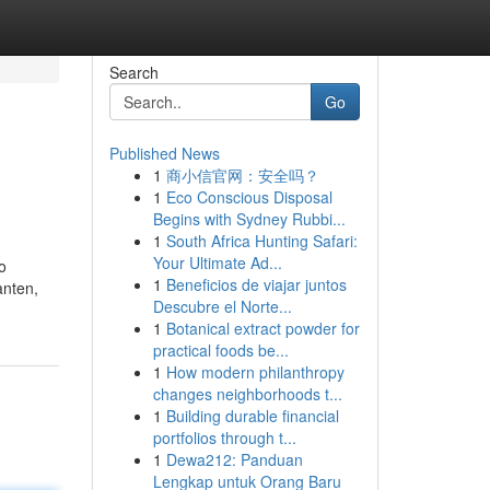
Search
Go
Published News
1
商小信官网：安全吗？
1
Eco Conscious Disposal
Begins with Sydney Rubbi...
1
South Africa Hunting Safari:
Your Ultimate Ad...
o
1
Beneficios de viajar juntos
anten,
Descubre el Norte...
1
Botanical extract powder for
practical foods be...
1
How modern philanthropy
changes neighborhoods t...
1
Building durable financial
portfolios through t...
1
Dewa212: Panduan
Lengkap untuk Orang Baru