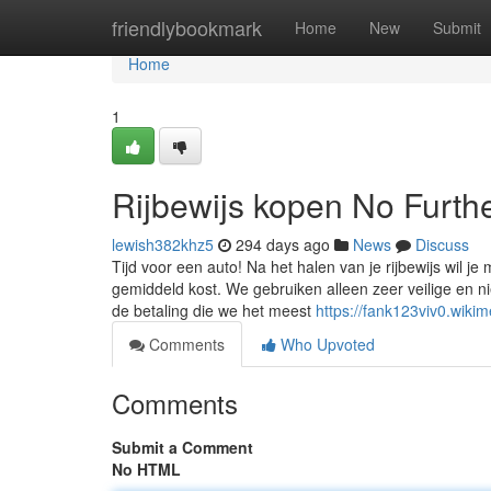
Home
friendlybookmark
Home
New
Submit
Home
1
Rijbewijs kopen No Furth
lewish382khz5
294 days ago
News
Discuss
Tijd voor een auto! Na het halen van je rijbewijs wil 
gemiddeld kost. We gebruiken alleen zeer veilige en n
de betaling die we het meest
https://fank123viv0.wiki
Comments
Who Upvoted
Comments
Submit a Comment
No HTML