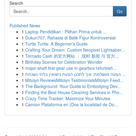
Search
Go
Published News
1
Laptop Pendidikan : Pilihan Prima untuk ...
1
Dukun707: Rahasia di Balik Figur Kontroversial
1
Turtle Turtle: A Beginner's Guide
1
Crafting Your Dream: Custom Neopixel Lightsaber...
1
Tornado Cash 的官方网站 ： 现时 新闻 与 官方...
1
Birthday Scenes for Celebration Wonder
1
major shaft first gear use in gearbox refurbish...
1
הצעה מושלמת: איך לתכנן הצעת נישואין בלתי נשכחת ...
1
Mitolyn ReviewsMitolyn TestimonialsMitolyn Feed...
1
The Background: Your Guide to Embodying Dev...
1
Finding the Best House Cleaning Services in Pho...
1
Crazy Time Tracker: Maximize Your Minutes
1
Camion Plataforma en {Dos la localidad de Do...