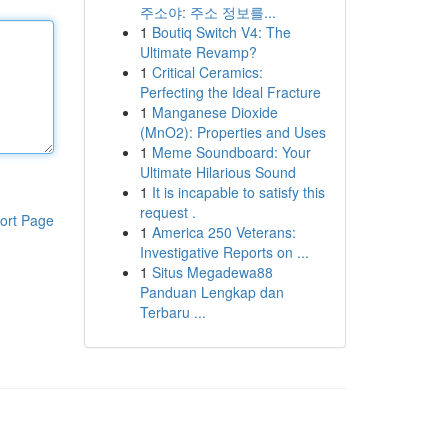
주소야: 주소 정보를...
1
Boutiq Switch V4: The
Ultimate Revamp?
1
Critical Ceramics:
Perfecting the Ideal Fracture
1
Manganese Dioxide
(MnO2): Properties and Uses
1
Meme Soundboard: Your
Ultimate Hilarious Sound
1
It is incapable to satisfy this
request .
ort Page
1
America 250 Veterans:
Investigative Reports on ...
1
Situs Megadewa88
Panduan Lengkap dan
Terbaru ...