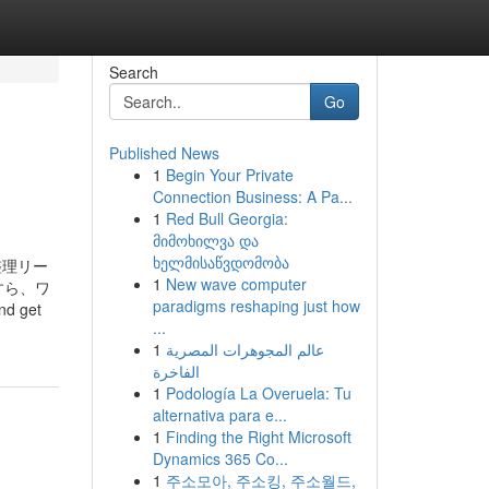
Search
Go
Published News
1
Begin Your Private
Connection Business: A Pa...
1
Red Bull Georgia:
მიმოხილვა და
ხელმისაწვდომობა
整理リー
1
New wave computer
すら、ワ
paradigms reshaping just how
d get
...
1
عالم المجوهرات المصرية
الفاخرة
1
Podología La Overuela: Tu
alternativa para e...
1
Finding the Right Microsoft
Dynamics 365 Co...
1
주소모아, 주소킹, 주소월드,