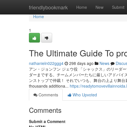
Home
friendlybookmark
Home
New
Submit
Home
1
The Ultimate Guide To pr
nathanieln022ggg4
298 days ago
News
Discu
アン・ジョンフン ジェウ役 「シャックス」のリーダ
ダーまでする。チームメンバーたちに厳しいアドバイ
ンストップで仲裁！ それでいつも、舞台の上より舞台裏の方が忙しい。 Subsc
thousands additiona...
https://readytomovevillainnoida
Comments
Who Upvoted
Comments
Submit a Comment