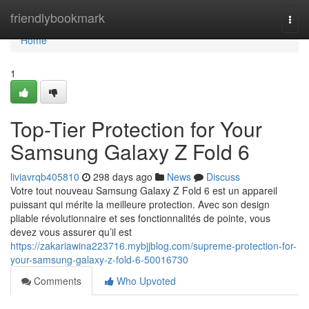
Home
friendlybookmark
Togg
navi
Home
1
Top-Tier Protection for Your
Samsung Galaxy Z Fold 6
liviavrqb405810
298 days ago
News
Discuss
Votre tout nouveau Samsung Galaxy Z Fold 6 est un appareil
puissant qui mérite la meilleure protection. Avec son design
pliable révolutionnaire et ses fonctionnalités de pointe, vous
devez vous assurer qu’il est
https://zakariawina223716.mybjjblog.com/supreme-protection-for-
your-samsung-galaxy-z-fold-6-50016730
Comments
Who Upvoted