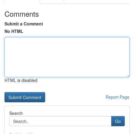
Comments
Submit a Comment
No HTML
HTML is disabled
Report Page
Search
Go