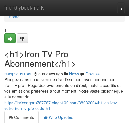
Home
friendlybookmark
Togg
navi
Home
1
<h1>Iron TV Pro
Abonnement</h1>
rsaxpvq991380
304 days ago
News
Discuss
Plongez dans un univers de divertissement avec abonnement
Iron Tv pro ! Regardez événements en direct, matchs sportifs et
vos émissions préférées à tout moment. Notre vaste bibliothèque
à la demande
https://larissagarp787787.blogs100.com/38032064/h1-activez-
votre-iron-tv-pro-code-h1
Comments
Who Upvoted