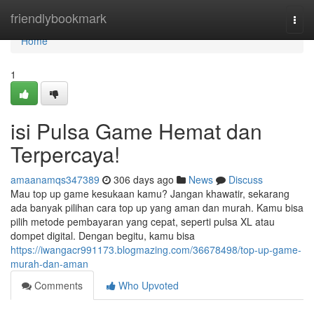
Home
friendlybookmark
Togg
navi
Home
1
isi Pulsa Game Hemat dan
Terpercaya!
amaanamqs347389
306 days ago
News
Discuss
Mau top up game kesukaan kamu? Jangan khawatir, sekarang
ada banyak pilihan cara top up yang aman dan murah. Kamu bisa
pilih metode pembayaran yang cepat, seperti pulsa XL atau
dompet digital. Dengan begitu, kamu bisa
https://iwangacr991173.blogmazing.com/36678498/top-up-game-
murah-dan-aman
Comments
Who Upvoted