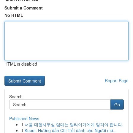
Submit a Comment
No HTML
HTML is disabled
Report Page
Search
Go
Published News
1
서울 대형사무실 임대는 팀타이거에게 맡겨야 합니다.
1
Kubet: Hướng dẫn Chi Tiết dành cho Người mớ...