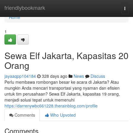
Home
friendlybookmark
Togg
navi
Home
1
Sewa Elf Jakarta, Kapasitas 20
Orang
jayaaqpp104184
328 days ago
News
Discuss
Perlu membawa rombongan besar ke acara di Jakarta? Atau
mungkin Anda mencari transportasi yang nyaman dan efisien
untuk tim perusahaan? Sewa Elf Jakarta, kapasitas 19 orang,
menjadi solusi tepat untuk memenuhi
https://darrenywbc661228.therainblog.com/profile
Comments
Who Upvoted
Comments