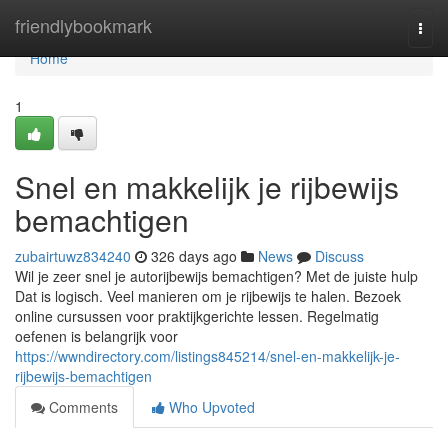
Home
friendlybookmark
Togg
navi
Home
1
Snel en makkelijk je rijbewijs
bemachtigen
zubairtuwz834240
326 days ago
News
Discuss
Wil je zeer snel je autorijbewijs bemachtigen? Met de juiste hulp
Dat is logisch. Veel manieren om je rijbewijs te halen. Bezoek
online cursussen voor praktijkgerichte lessen. Regelmatig
oefenen is belangrijk voor
https://wwndirectory.com/listings845214/snel-en-makkelijk-je-
rijbewijs-bemachtigen
Comments
Who Upvoted