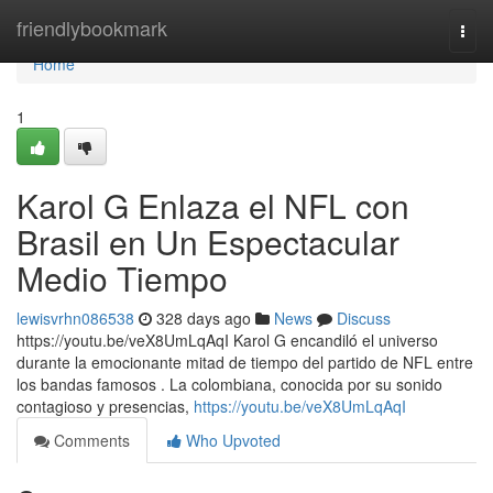
Home
friendlybookmark
Togg
navi
Home
1
Karol G Enlaza el NFL con
Brasil en Un Espectacular
Medio Tiempo
lewisvrhn086538
328 days ago
News
Discuss
https://youtu.be/veX8UmLqAqI Karol G encandiló el universo
durante la emocionante mitad de tiempo del partido de NFL entre
los bandas famosos . La colombiana, conocida por su sonido
contagioso y presencias,
https://youtu.be/veX8UmLqAqI
Comments
Who Upvoted