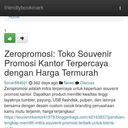
Home
friendlybookmark
Togg
navi
Home
1
Zeropromosi: Toko Souvenir
Promosi Kantor Terpercaya
dengan Harga Termurah
fionar884blj1
362 days ago
News
Discuss
Zeropromosi adalah mitra terpercaya untuk keperluan souvenir
promosi kantor. Dapatkan product memiliki kwalitas tinggi
layaknya tumbler, payung, USB flashdisk, pulpen, dan lainnya
bersama dengan desain custom cocok branding perusahaan
kamu mutu terjamin, harga terjangkau!
https://souvenirkantor41975.bloggerbags.com/42163837/panduan-
lengkap-memilih-mitra-souvenir-promosi-terbaik-untuk-bisnis-