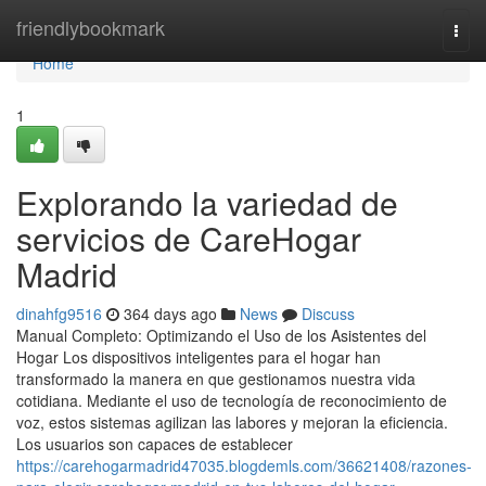
Home
friendlybookmark
Togg
navi
Home
1
Explorando la variedad de
servicios de CareHogar
Madrid
dinahfg9516
364 days ago
News
Discuss
Manual Completo: Optimizando el Uso de los Asistentes del
Hogar Los dispositivos inteligentes para el hogar han
transformado la manera en que gestionamos nuestra vida
cotidiana. Mediante el uso de tecnología de reconocimiento de
voz, estos sistemas agilizan las labores y mejoran la eficiencia.
Los usuarios son capaces de establecer
https://carehogarmadrid47035.blogdemls.com/36621408/razones-