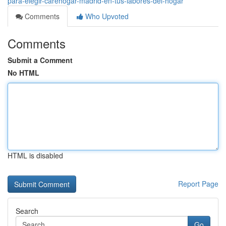
para-elegir-carehogar-madrid-en-tus-labores-del-hogar
Comments
Who Upvoted
Comments
Submit a Comment
No HTML
HTML is disabled
Report Page
Search
Go