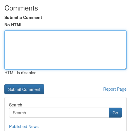
Comments
Submit a Comment
No HTML
HTML is disabled
Report Page
Search
Go
Published News