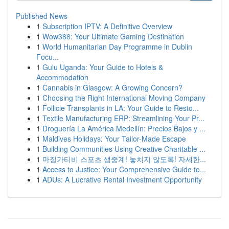
Published News
1
Subscription IPTV: A Definitive Overview
1
Wow388: Your Ultimate Gaming Destination
1
World Humanitarian Day Programme in Dublin
Focu...
1
Gulu Uganda: Your Guide to Hotels &
Accommodation
1
Cannabis in Glasgow: A Growing Concern?
1
Choosing the Right International Moving Company
1
Follicle Transplants in LA: Your Guide to Resto...
1
Textile Manufacturing ERP: Streamlining Your Pr...
1
Droguería La América Medellín: Precios Bajos y ...
1
Maldives Holidays: Your Tailor-Made Escape
1
Building Communities Using Creative Charitable ...
1
마징가티비 스포츠 생중계! 놓치지 않도록! 자세한...
1
Access to Justice: Your Comprehensive Guide to...
1
ADUs: A Lucrative Rental Investment Opportunity