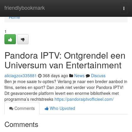
Home
friendlybookmark
Togg
navi
Home
1
Pandora IPTV: Ontgrendel een
Universum van Entertainment
aliciagzox335881
368 days ago
News
Discuss
Ben je moe saaie tv-opties? Verlang je naar een breder aanbod in
films, series en sport? Dan zoek niet verder voor Pandora IPTV!
Dit geavanceerde platform levert een enorme bibliotheek met
programma’s rechtstreeks
https://pandoraiptvofficieel.com/
Comments
Who Upvoted
Comments