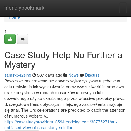
Home
friendlybookmark
Togg
navi
Home
1
Case Study Help No Further a
Mystery
samirx542sjn3
367 days ago
News
Discuss
Powyższe zastrzeżenie nie dotyczy wykorzystywania jedynie w
celu ułatwienia ich wyszukiwania przez wyszukiwarki internetowe
oraz korzystania w ramach stosunków umownych lub
dozwolonego użytku określonego przez właściwe przepisy prawa.
Szczegółowa treść dotycząca niniejszego zastrzeżenia znajduje
się tutaj. The Urs celebrations are predicted to catch the attention
of numerous website v...
https://casestudyproviders16594.eedblog.com/36775271/an-
unbiased-view-of-case-study-solution