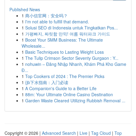
Published News
1
商小信官网：安全吗？
1
I'm not able to fulfill that demand.
1
Solusi SEO di Indonesia untuk Tingkatkan Pos...
1
가평빠지, 짜릿함 만끽! 여름 워터파크 가이드
1
Boost Your SMM Business: The Ultimate
Wholesale...
1
Basic Techniques to Lasting Weight Loss
1
The Tulip Crimson Sector Seventy Gurgaon : Y...
1
nohuwin – Đăng Nhập Nhanh, Khám Phá Kho Game
Đ...
1
Top Cookers of 2024 : The Premier Picks
1
{jb下水指南：入门必读
1
A Companion's Guide to a Better Life
1
88m: Your Ultimate Online Casino Destination
1
Garden Waste Cleared Utilizing Rubbish Removal ...
Copyright © 2026 |
Advanced Search
|
Live
|
Tag Cloud
|
Top