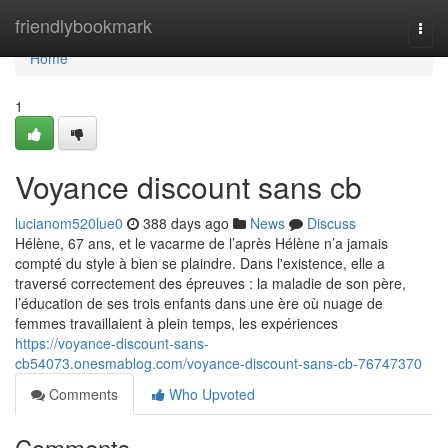
Home
friendlybookmark
Togg
navi
Home
1
Voyance discount sans cb
lucianom520lue0
388 days ago
News
Discuss
Hélène, 67 ans, et le vacarme de l’après Hélène n’a jamais
compté du style à bien se plaindre. Dans l'existence, elle a
traversé correctement des épreuves : la maladie de son père,
l’éducation de ses trois enfants dans une ère où nuage de
femmes travaillaient à plein temps, les expériences
https://voyance-discount-sans-
cb54073.onesmablog.com/voyance-discount-sans-cb-76747370
Comments
Who Upvoted
Comments