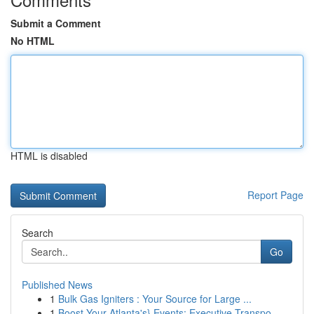
Submit a Comment
No HTML
HTML is disabled
Report Page
Search
Go
Published News
1
Bulk Gas Igniters : Your Source for Large ...
1
Boost Your Atlanta's} Events: Executive Transpo...