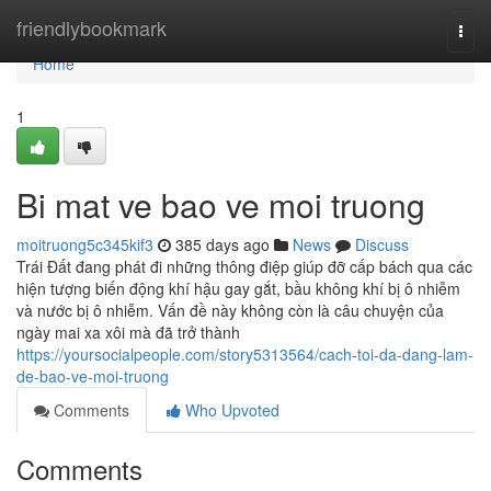
Home
friendlybookmark
Togg
navi
Home
1
Bi mat ve bao ve moi truong
moitruong5c345kif3
385 days ago
News
Discuss
Trái Đất đang phát đi những thông điệp giúp đỡ cấp bách qua các
hiện tượng biến động khí hậu gay gắt, bầu không khí bị ô nhiễm
và nước bị ô nhiễm. Vấn đề này không còn là câu chuyện của
ngày mai xa xôi mà đã trở thành
https://yoursocialpeople.com/story5313564/cach-toi-da-dang-lam-
de-bao-ve-moi-truong
Comments
Who Upvoted
Comments