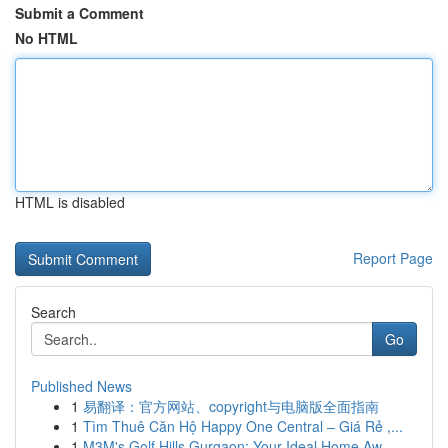
Submit a Comment
No HTML
HTML is disabled
Report Page
Search
Go
Published News
1
易翻译：官方网站、copyright与电脑版全面指南
1
Tìm Thuê Căn Hộ Happy One Central – Giá Rẻ ,...
1
M3M's Golf Hills Gurgaon: Your Ideal Home Aw...