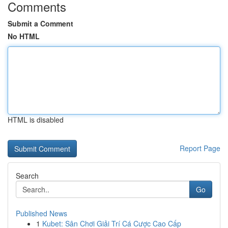
Comments
Submit a Comment
No HTML
HTML is disabled
Report Page
Search
Go
Published News
1
Kubet: Sân Chơi Giải Trí Cá Cược Cao Cấp