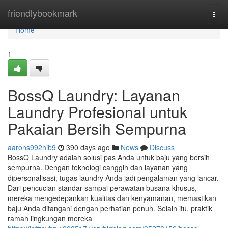
Home
friendlybookmark
Togg
navi
Home
1
BossQ Laundry: Layanan
Laundry Profesional untuk
Pakaian Bersih Sempurna
aarons992hib9
390 days ago
News
Discuss
BossQ Laundry adalah solusi pas Anda untuk baju yang bersih
sempurna. Dengan teknologi canggih dan layanan yang
dipersonalisasi, tugas laundry Anda jadi pengalaman yang lancar.
Dari pencucian standar sampai perawatan busana khusus,
mereka mengedepankan kualitas dan kenyamanan, memastikan
baju Anda ditangani dengan perhatian penuh. Selain itu, praktik
ramah lingkungan mereka