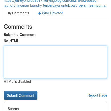
https://jeffreybnul008517.verybigblog.com/35278452/bossq-
laundry-layanan-laundry-terpercaya-untuk-baju-bersih-sempurna
Comments
Who Upvoted
Comments
Submit a Comment
No HTML
HTML is disabled
Report Page
Search