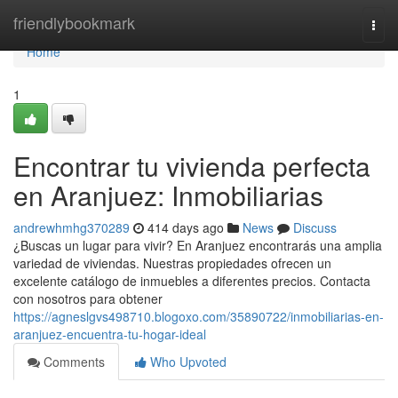
Home
friendlybookmark
Togg
navi
Home
1
Encontrar tu vivienda perfecta
en Aranjuez: Inmobiliarias
andrewhmhg370289
414 days ago
News
Discuss
¿Buscas un lugar para vivir? En Aranjuez encontrarás una amplia
variedad de viviendas. Nuestras propiedades ofrecen un
excelente catálogo de inmuebles a diferentes precios. Contacta
con nosotros para obtener
https://agneslgvs498710.blogoxo.com/35890722/inmobiliarias-en-
aranjuez-encuentra-tu-hogar-ideal
Comments
Who Upvoted