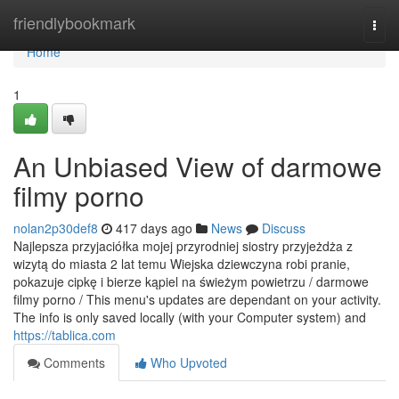
Home
friendlybookmark
Togg
navi
Home
1
An Unbiased View of darmowe
filmy porno
nolan2p30def8
417 days ago
News
Discuss
Najlepsza przyjaciółka mojej przyrodniej siostry przyjeżdża z
wizytą do miasta 2 lat temu Wiejska dziewczyna robi pranie,
pokazuje cipkę i bierze kąpiel na świeżym powietrzu / darmowe
filmy porno / This menu's updates are dependant on your activity.
The info is only saved locally (with your Computer system) and
https://tablica.com
Comments
Who Upvoted