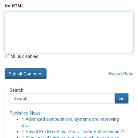
No HTML
HTML is disabled
Report Page
Search
Go
Published News
1
Advanced computational systems are improving
ou...
1
Hayati Pro Max Plus: The Ultimate Enhancement ?
1
Why tactical thinking requires much deeper anal...