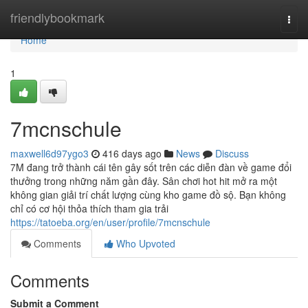
Home
friendlybookmark
Togg
navi
Home
1
7mcnschule
maxwell6d97ygo3
416 days ago
News
Discuss
7M đang trở thành cái tên gây sốt trên các diễn đàn về game đổi
thưởng trong những năm gần đây. Sân chơi hot hit mở ra một
không gian giải trí chất lượng cùng kho game đồ sộ. Bạn không
chỉ có cơ hội thỏa thích tham gia trải
https://tatoeba.org/en/user/profile/7mcnschule
Comments
Who Upvoted
Comments
Submit a Comment