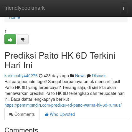
Home
friendlybookmark
Togg
navi
Home
1
Prediksi Paito HK 6D Terkini
Hari Ini
karimexby440276
423 days ago
News
Discuss
Hai para pemain togel! Sangat berbahaya untuk mencari hasil
Paito HK 6D yang terpercaya? Tenang saja, di sini kita akan
menawarkan prediksi Paito HK 6D terlengkap dan terupdate hari
ini. Baca daftar lengkapnya berikut
https://pemimpindiri.com/prediksi-4d-paito-warna-hk-6d-rumus/
Comments
Who Upvoted
Comments