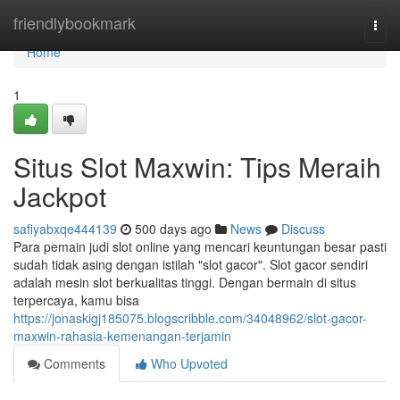
Home
friendlybookmark
Togg
navi
Home
1
Situs Slot Maxwin: Tips Meraih
Jackpot
safiyabxqe444139
500 days ago
News
Discuss
Para pemain judi slot online yang mencari keuntungan besar pasti
sudah tidak asing dengan istilah "slot gacor". Slot gacor sendiri
adalah mesin slot berkualitas tinggi. Dengan bermain di situs
terpercaya, kamu bisa
https://jonaskigj185075.blogscribble.com/34048962/slot-gacor-
maxwin-rahasia-kemenangan-terjamin
Comments
Who Upvoted