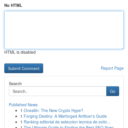
No HTML
HTML is disabled
Report Page
Search
Go
Published News
1
Oneallin: The New Crypto Hype?
1
Forging Destiny: A Warforged Artificer's Guide
1
Ranking editorial de seleccion tecnica de extin...
1
The Ultimate Guide to Finding the Best SEO Spec...