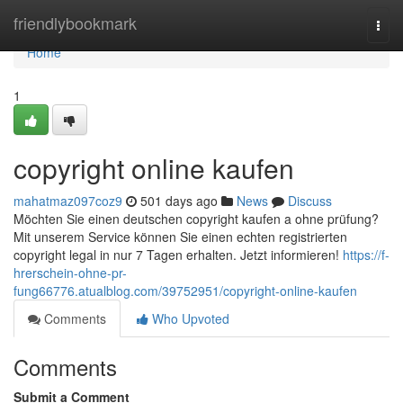
Home
friendlybookmark
Togg
navi
Home
1
copyright online kaufen
mahatmaz097coz9
501 days ago
News
Discuss
Möchten Sie einen deutschen copyright kaufen a ohne prüfung?
Mit unserem Service können Sie einen echten registrierten
copyright legal in nur 7 Tagen erhalten. Jetzt informieren!
https://f-
hrerschein-ohne-pr-
fung66776.atualblog.com/39752951/copyright-online-kaufen
Comments
Who Upvoted
Comments
Submit a Comment