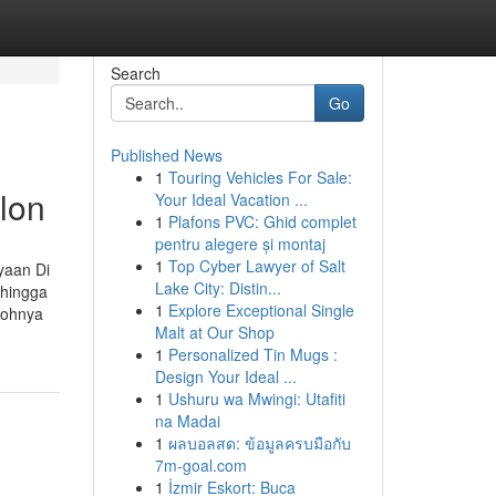
Search
Go
Published News
1
Touring Vehicles For Sale:
lon
Your Ideal Vacation ...
1
Plafons PVC: Ghid complet
pentru alegere și montaj
1
Top Cyber Lawyer of Salt
yaan Di
Lake City: Distin...
 hingga
1
Explore Exceptional Single
tohnya
Malt at Our Shop
1
Personalized Tin Mugs :
Design Your Ideal ...
1
Ushuru wa Mwingi: Utafiti
na Madai
1
ผลบอลสด: ข้อมูลครบมือกับ
7m-goal.com
1
İzmir Eskort: Buca