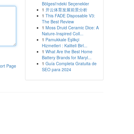
Bölgesi'ndeki Seçenekler
1
开云体育发展前景分析
1
This FADE Disposable V3:
The Best Review
1
Moss Druid Ceramic Dice: A
Nature-Inspired Coll...
1
Pamukkale Eşlikçi
Hizmetleri : Kaliteli Birl...
1
What Are the Best Home
Battery Brands for Maryl...
1
Guía Completa Gratuita de
ort Page
SEO para 2024