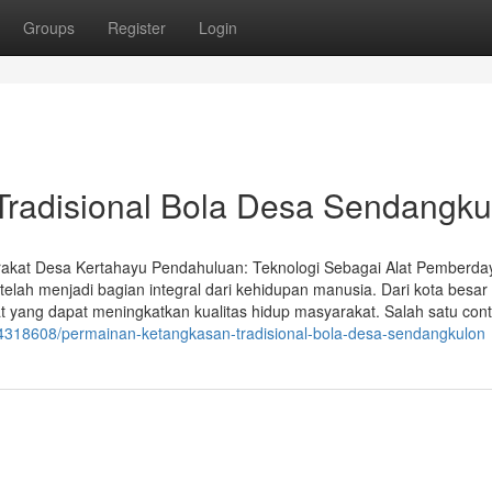
Groups
Register
Login
radisional Bola Desa Sendangku
kat Desa Kertahayu Pendahuluan: Teknologi Sebagai Alat Pemberda
telah menjadi bagian integral dari kehidupan manusia. Dari kota besar
 yang dapat meningkatkan kualitas hidup masyarakat. Salah satu con
/14318608/permainan-ketangkasan-tradisional-bola-desa-sendangkulon