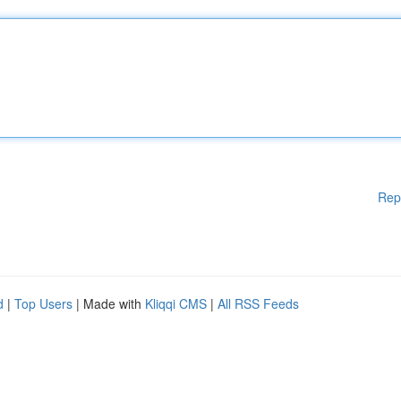
Rep
d
|
Top Users
| Made with
Kliqqi CMS
|
All RSS Feeds