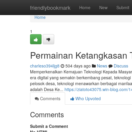
Home
friendlybookmark
Home
New
Submit
Home
1
Permainan Ketangkasan T
charleso394ljg8
504 days ago
News
Discuss
Memperkenalkan Kemajuan Teknologi Kepada Masyara
era digital yang semakin berkembang pesat, teknologi 
pelosok desa, teknologi menawarkan berbagai manfaat
adalah Desa Ke...
https://ziatoto43075.win-blog.com
Comments
Who Upvoted
Comments
Submit a Comment