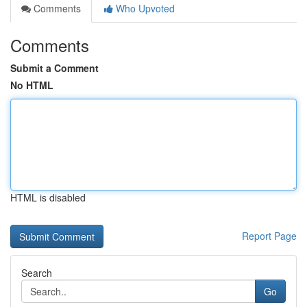
Comments
Who Upvoted
Comments
Submit a Comment
No HTML
HTML is disabled
Report Page
Search
Go