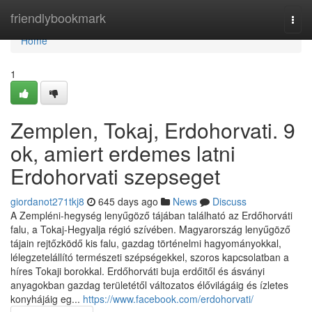
Home
friendlybookmark
Togg
navi
Home
1
Zemplen, Tokaj, Erdohorvati. 9
ok, amiert erdemes latni
Erdohorvati szepseget
giordanot271tkj8
645 days ago
News
Discuss
A Zempléni-hegység lenyűgöző tájában található az Erdőhorváti
falu, a Tokaj-Hegyalja régió szívében. Magyarország lenyűgöző
tájain rejtőzködő kis falu, gazdag történelmi hagyományokkal,
lélegzetelállító természeti szépségekkel, szoros kapcsolatban a
híres Tokaji borokkal. Erdőhorváti buja erdőitől és ásványi
anyagokban gazdag területétől változatos élővilágáig és ízletes
konyhájáig eg...
https://www.facebook.com/erdohorvati/