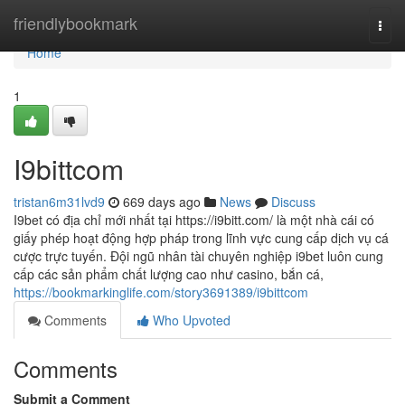
Home
friendlybookmark
Togg
navi
Home
1
I9bittcom
tristan6m31lvd9
669 days ago
News
Discuss
I9bet có địa chỉ mới nhất tại https://i9bitt.com/ là một nhà cái có
giấy phép hoạt động hợp pháp trong lĩnh vực cung cấp dịch vụ cá
cược trực tuyến. Đội ngũ nhân tài chuyên nghiệp i9bet luôn cung
cấp các sản phẩm chất lượng cao như casino, bắn cá,
https://bookmarkinglife.com/story3691389/i9bittcom
Comments
Who Upvoted
Comments
Submit a Comment